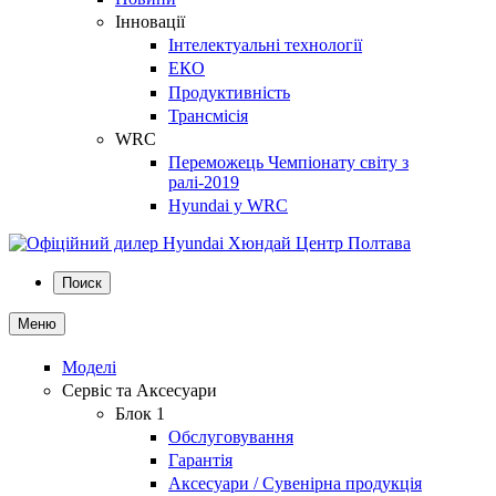
Інновації
Інтелектуальні технології
ЕКО
Продуктивність
Трансмісія
WRC
Переможець Чемпіонату світу з
ралі-2019
Hyundai у WRC
Поиск
Меню
Моделі
Сервіс та Аксесуари
Блок 1
Обслуговування
Гарантія
Аксесуари / Сувенірна продукція