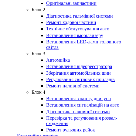
Оригінальні запчастини
Блок 2
Діагностика гальмівної системи
Ремонт ходової частини
Технічне обслуговування авто
Встановлення імобілайзеру
Встановлення LED-ламп головного
світла
Блок 3
Автомийка
Встановлення відеореєстратора
Зберігання автомобільних шин
Регулювання світлових приладів
Ремонт паливної системи
Блок 4
Встановлення захисту двигуна
Встановлення сигналізацій на авто
Діагностика паливної системи
Перевірка та регулювання розвал-
сходження
Ремонт рульових рейок