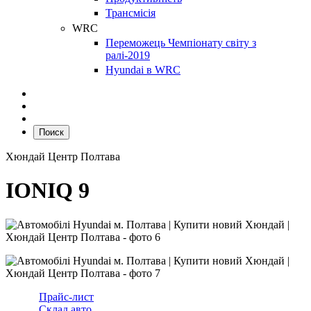
Трансмісія
WRC
Переможець Чемпіонату світу з
ралі-2019
Hyundai в WRC
Поиск
Хюндай Центр Полтава
IONIQ 9
Прайс-лист
Склад авто