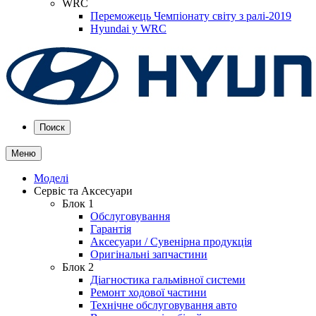
WRC
Переможець Чемпіонату світу з ралі-2019
Hyundai у WRC
Поиск
Меню
Моделі
Сервіс та Аксесуари
Блок 1
Обслуговування
Гарантія
Аксесуари / Сувенірна продукція
Оригінальні запчастини
Блок 2
Діагностика гальмівної системи
Ремонт ходової частини
Технічне обслуговування авто