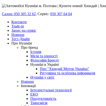
Салон: 050 305 32 62,
Сервіс:
050 307 64 04
Контакти
Trade-in
Запис на сервіс
Новини
Тест-Драйв
Про Hyundai
Про бренд
Історія
Місія та цінності
Філософія Бренду
Hyundai в Україні
Про "Хюндай Мотор Україна"
Регулярна та особлива інформація
Hyundai у світі
Новини
Інновації
Інтелектуальні технології
ЕКО
Продуктивність
Трансмісія