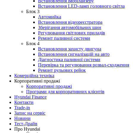
Встановлення імобілайзеру
Встановлення LED-ламп головного світла
Блок 3
Автомийка
Встановлення відеореєстратора
Зберігання автомобільних шин
Регулювання світлових приладів
Ремонт паливної системи
Блок 4
Встановлення захисту двигуна
Встановлення сигналізацій на авто
Діагностика паливної системи
Перевірка та регулювання розвал-сходження
Ремонт рульових рейок
Комерційна техніка
Корпоративні продажі
Корпоративні продажі
Програми для корпоративних клієнтів
Hyundai Finance
Контакти
Trade-in
Запис на сервіс
Новини
Тест-Драйв
Про Hyundai