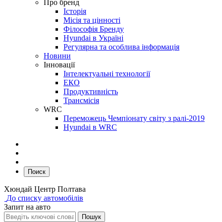
Про бренд
Історія
Місія та цінності
Філософія Бренду
Hyundai в Україні
Регулярна та особлива інформація
Новини
Інновації
Інтелектуальні технології
ЕКО
Продуктивність
Трансмісія
WRC
Переможець Чемпіонату світу з ралі-2019
Hyundai в WRC
Поиск
Хюндай Центр Полтава
До списку автомобілів
Запит на авто