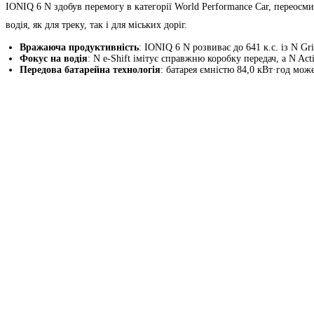
IONIQ 6 N здобув перемогу в категорії World Performance Car, переос
водія, як для треку, так і для міських доріг.
Вражаюча продуктивність
: IONIQ 6 N розвиває до 641 к.с. із N Gr
Фокус на водія
: N e-Shift імітує справжню коробку передач, а N Ac
Передова батарейна технологія
: батарея ємністю 84,0 кВт·год мож