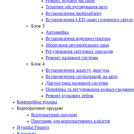
Ремонт ходової частини
Технічне обслуговування авто
Встановлення імобілайзеру
Встановлення LED-ламп головного світла
Блок 3
Автомийка
Встановлення відеореєстратора
Зберігання автомобільних шин
Регулювання світлових приладів
Ремонт паливної системи
Блок 4
Встановлення захисту двигуна
Встановлення сигналізацій на авто
Діагностика паливної системи
Перевірка та регулювання розвал-сходжен
Ремонт рульових рейок
Комерційна техніка
Корпоративні продажі
Корпоративні продажі
Програми для корпоративних клієнтів
Hyundai Finance
Контакти