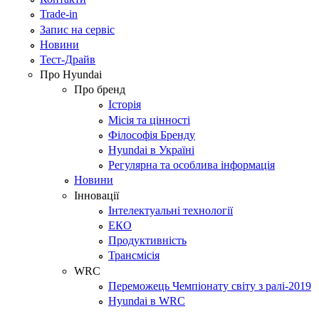
Trade-in
Запис на сервіс
Новини
Тест-Драйв
Про Hyundai
Про бренд
Історія
Місія та цінності
Філософія Бренду
Hyundai в Україні
Регулярна та особлива інформація
Новини
Інновації
Інтелектуальні технології
ЕКО
Продуктивність
Трансмісія
WRC
Переможець Чемпіонату світу з ралі-2019
Hyundai в WRC