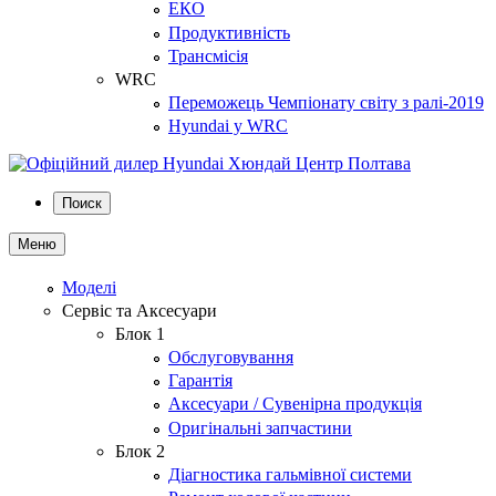
ЕКО
Продуктивність
Трансмісія
WRC
Переможець Чемпіонату світу з ралі-2019
Hyundai у WRC
Поиск
Меню
Моделі
Сервіс та Аксесуари
Блок 1
Обслуговування
Гарантія
Аксесуари / Сувенірна продукція
Оригінальні запчастини
Блок 2
Діагностика гальмівної системи