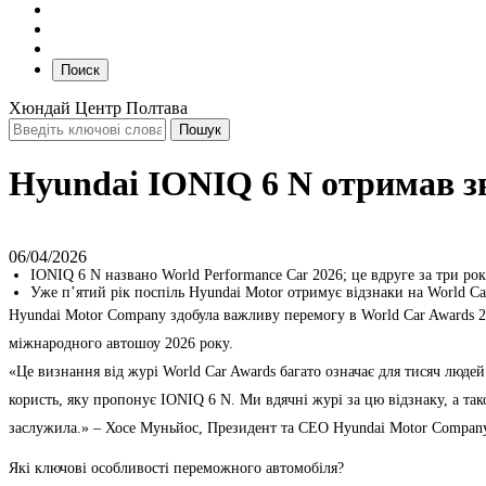
Поиск
Хюндай Центр Полтава
Hyundai IONIQ 6 N отримав з
06/04/2026
IONIQ 6 N названо World Performance Car 2026; це вдруге за три ро
Уже п’ятий рік поспіль Hyundai Motor отримує відзнаки на World Ca
Hyundai Motor Company здобула важливу перемогу в World Car Awards 2
міжнародного автошоу 2026 року.
«Це визнання від журі World Car Awards багато означає для тисяч людей
користь, яку пропонує IONIQ 6 N. Ми вдячні журі за цю відзнаку, а тако
заслужила.» – Хосе Муньйос, Президент та CEO Hyundai Motor Compan
Які ключові особливості переможного автомобіля?