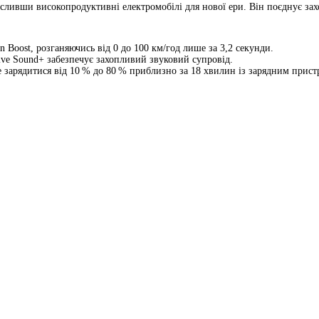
мисливши високопродуктивні електромобілі для нової ери. Він поєднує за
in Boost, розганяючись від 0 до 100 км/год лише за 3,2 секунди.
tive Sound+ забезпечує захопливий звуковий супровід.
е зарядитися від 10 % до 80 % приблизно за 18 хвилин із зарядним прис