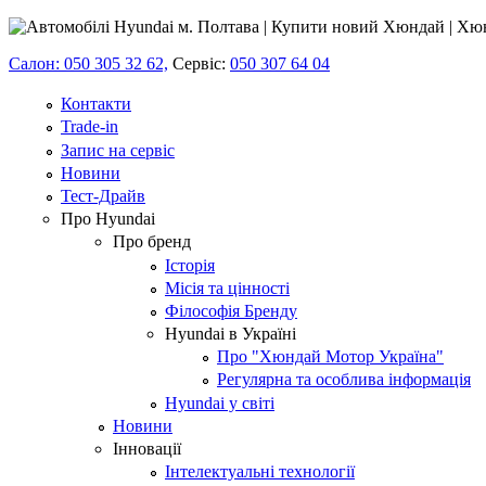
Салон: 050 305 32 62,
Сервіс:
050 307 64 04
Контакти
Trade-in
Запис на сервіс
Новини
Тест-Драйв
Про Hyundai
Про бренд
Історія
Місія та цінності
Філософія Бренду
Hyundai в Україні
Про "Хюндай Мотор Україна"
Регулярна та особлива інформація
Hyundai у світі
Новини
Інновації
Інтелектуальні технології