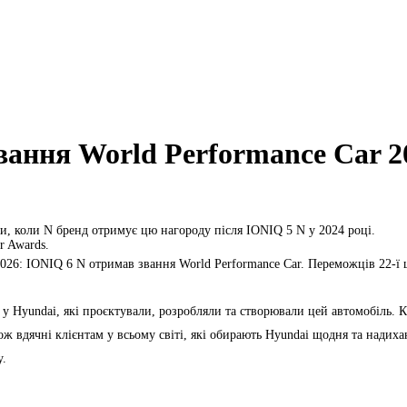
вання World Performance Car 2
ки, коли N бренд отримує цю нагороду після IONIQ 5 N у 2024 році.
r Awards.
026: IONIQ 6 N отримав звання World Performance Car. Переможців 22-ї 
 у Hyundai, які проєктували, розробляли та створювали цей автомобіль. 
ж вдячні клієнтам у всьому світі, які обирають Hyundai щодня та надихаю
y.