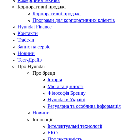
Комерційна техніка
Корпоративні продажі
Корпоративні продажі
Програми для корпоративних клієнтів
Hyundai Finance
Контакти
Trade-in
Запис на сервіс
Новини
Тест-Драйв
Про Hyundai
Про бренд
Історія
Місія та цінності
Філософія Бренду
Hyundai в Україні
Регулярна та особлива інформація
Новини
Інновації
Інтелектуальні технології
ЕКО
Продуктивність