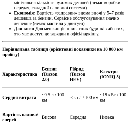
мінімальна кількість рухомих деталей (немає коробки
передач, складної паливної системи).
Економія:
Вартість «заправки» вдома вночі у 5–7 разів
дешевша за бензин. Сервісне обслуговування значно
дешевше (немає мастила у двигуні).
Для кого:
Для мешканців приватних будинків або тих,
хто має доступ до зарядки в офісі/паркінгу.
Порівняльна таблиця (орієнтовні показники на 10 000 км
пробігу)
Бензин
Гібрид
Електро
Характеристика
(Tucson
(Tucson
(IONIQ 5)
2.0)
HEV)
~9.5 л / 100
~18 кВт / 100
Сердня витрата
~5.5 л / 100 км
км
км
Вартість палива/
Висока
Середня
Низька
енергії