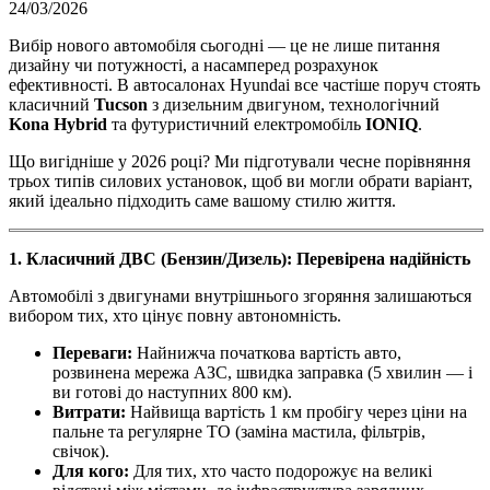
24/03/2026
Вибір нового автомобіля сьогодні — це не лише питання
дизайну чи потужності, а насамперед розрахунок
ефективності. В автосалонах Hyundai все частіше поруч стоять
класичний
Tucson
з дизельним двигуном, технологічний
Kona
Hybrid
та футуристичний електромобіль
IONIQ
.
Що вигідніше у 2026 році? Ми підготували чесне порівняння
трьох типів силових установок, щоб ви могли обрати варіант,
який ідеально підходить саме вашому стилю життя.
1. Класичний ДВС (Бензин/Дизель): Перевірена надійність
Автомобілі з двигунами внутрішнього згоряння залишаються
вибором тих, хто цінує повну автономність.
Переваги:
Найнижча початкова вартість авто,
розвинена мережа АЗС, швидка заправка (5 хвилин — і
ви готові до наступних 800 км).
Витрати:
Найвища вартість 1 км пробігу через ціни на
пальне та регулярне ТО (заміна мастила, фільтрів,
свічок).
Для кого:
Для тих, хто часто подорожує на великі