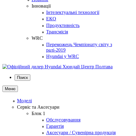
Інновації
Інтелектуальні технології
ЕКО
Продуктивність
Трансмісія
WRC
Переможець Чемпіонату світу з
ралі-2019
Hyundai у WRC
Поиск
Меню
Моделі
Сервіс та Аксесуари
Блок 1
Обслуговування
Гарантія
Аксесуари / Сувенірна продукція