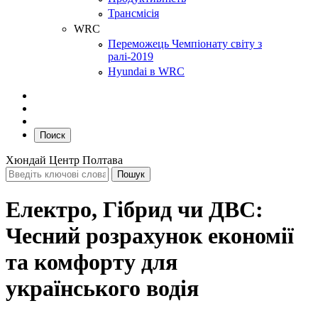
Трансмісія
WRC
Переможець Чемпіонату світу з
ралі-2019
Hyundai в WRC
Поиск
Хюндай Центр Полтава
Електро, Гібрид чи ДВС:
Чесний розрахунок економії
та комфорту для
українського водія