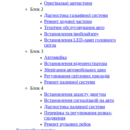
Оригінальні запчастини
Блок 2
Діагностика гальмівної системи
Ремонт ходової частини
Технічне обслуговування авто
Встановлення імобілайзеру
Встановлення LED-ламп головного
світла
Блок 3
Автомийка
Встановлення відеореєстратора
Зберігання автомобільних шин
Регулювання світлових приладів
Ремонт паливної системи
Блок 4
Встановлення захисту двигуна
Встановлення сигналізацій на авто
Діагностика паливної системи
Перевірка та регулювання розвал-
сходження
Ремонт рульових рейок