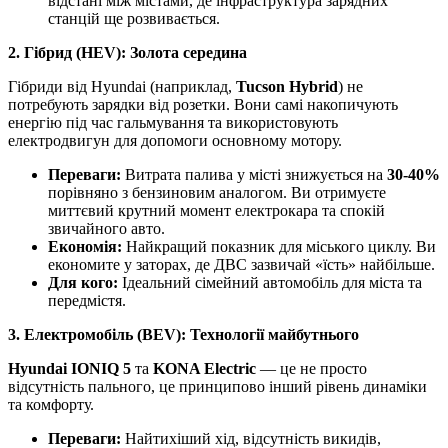
відстані між містами, де інфраструктура зарядних
станцій ще розвивається.
2. Гібрид (HEV): Золота середина
Гібриди від Hyundai (наприклад,
Tucson Hybrid
) не
потребують зарядки від розетки. Вони самі накопичують
енергію під час гальмування та використовують
електродвигун для допомоги основному мотору.
Переваги:
Витрата палива у місті знижується на
30-40%
порівняно з бензиновим аналогом. Ви отримуєте
миттєвий крутний момент електрокара та спокій
звичайного авто.
Економія:
Найкращий показник для міського циклу. Ви
економите у заторах, де ДВС зазвичай «їсть» найбільше.
Для кого:
Ідеальний сімейний автомобіль для міста та
передмістя.
3. Електромобіль (BEV): Технології майбутнього
Hyundai IONIQ 5
та
KONA Electric
— це не просто
відсутність пального, це принципово інший рівень динаміки
та комфорту.
Переваги:
Найтихіший хід, відсутність викидів,