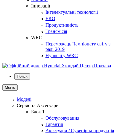
Інновації
Інтелектуальні технології
ЕКО
Продуктивність
Трансмісія
WRC
Переможець Чемпіонату світу з
ралі-2019
Hyundai у WRC
Поиск
Меню
Моделі
Сервіс та Аксесуари
Блок 1
Обслуговування
Гарантія
Аксесуари / Сувенірна продукція