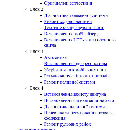
Оригінальні запчастини
Блок 2
Діагностика гальмівної системи
Ремонт ходової частини
Технічне обслуговування авто
Встановлення імобілайзеру
Встановлення LED-ламп головного
світла
Блок 3
Автомийка
Встановлення відеореєстратора
Зберігання автомобільних шин
Регулювання світлових приладів
Ремонт паливної системи
Блок 4
Встановлення захисту двигуна
Встановлення сигналізацій на авто
Діагностика паливної системи
Перевірка та регулювання розвал-
сходження
Ремонт рульових рейок