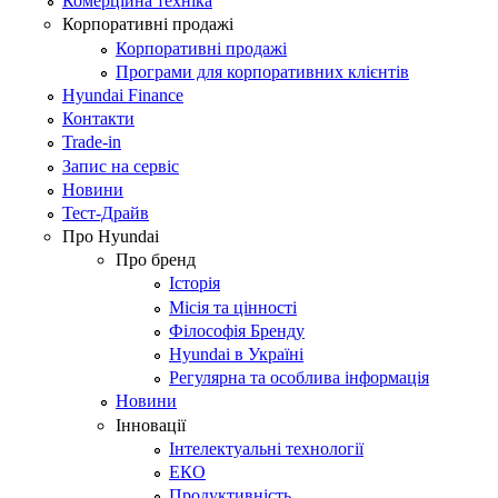
Комерційна техніка
Корпоративні продажі
Корпоративні продажі
Програми для корпоративних клієнтів
Hyundai Finance
Контакти
Trade-in
Запис на сервіс
Новини
Тест-Драйв
Про Hyundai
Про бренд
Історія
Місія та цінності
Філософія Бренду
Hyundai в Україні
Регулярна та особлива інформація
Новини
Інновації
Інтелектуальні технології
ЕКО
Продуктивність