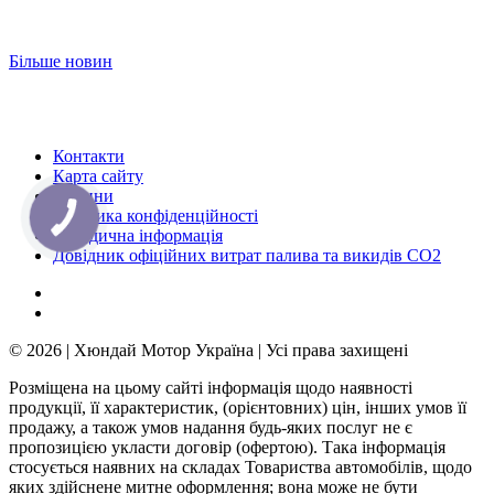
Більше новин
Контакти
Карта сайту
Новини
Політика конфіденційності
КНОПКА
ЗВ'ЯЗКУ
Юридична інформація
Довідник офіційних витрат палива та викидів СО2
© 2026 | Хюндай Мотор Україна | Усі права захищені
Розміщена на цьому сайті інформація щодо наявності
продукції, її характеристик, (орієнтовних) цін, інших умов її
продажу, а також умов надання будь-яких послуг не є
пропозицією укласти договір (офертою). Така інформація
стосується наявних на складах Товариства автомобілів, щодо
яких здійснене митне оформлення; вона може не бути