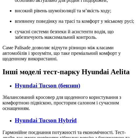
особливо актуально для родин і подорожей;
високий рівень шумоізоляції та м’якість ходу;
впевнену поведінку на трасі та комфорт у міському русі;
сучасні системи безпеки й асистенти водія, що
забезпечують максимальний контроль.
Саме Palisade дозволяє відчути різницю між класами
автомобілів і зрозуміти, що таке преміальний комфорт у
щоденному використанні.
Інші моделі тест-парку
Hyundai Aelita
Hyundai Tucson
(бензин)
Збалансований кросовер для щоденного користування з
комфортною підвіскою, просторим салоном і сучасним
оснащенням.
Hyundai Tucson Hybrid
Гармонійне поєднання потужності та економічності. Тест-
драйв дає змогу порівняти гібридну версію з бензиновою та