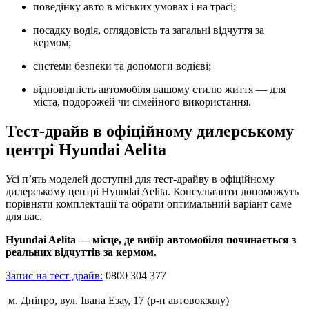
поведінку авто в міських умовах і на трасі;
посадку водія, оглядовість та загальні відчуття за
кермом;
системи безпеки та допомоги водієві;
відповідність автомобіля вашому стилю життя — для
міста, подорожей чи сімейного використання.
Тест-драйв в офіційному дилерському
центрі
Hyundai Aelita
Усі п’ять моделей доступні для тест-драйву в офіційному
дилерському центрі Hyundai Aelita. Консультанти допоможуть
порівняти комплектації та обрати оптимальний варіант саме
для вас.
Hyundai Aelita — місце, де вибір автомобіля починається з
реальних відчуттів за кермом.
Запис на тест-драйв:
0800 304 377
м. Дніпро, вул. Івана Езау, 17 (р-н автовокзалу)