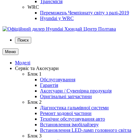
Трансмісія
WRC
Переможець Чемпіонату світу з ралі-2019
Hyundai у WRC
Поиск
Меню
Моделі
Сервіс та Аксесуари
Блок 1
Обслуговування
Гарантія
Аксесуари / Сувенірна продукція
Оригінальні запчастини
Блок 2
Діагностика гальмівної системи
Ремонт ходової частини
Технічне обслуговування авто
Встановлення імобілайзеру
Встановлення LED-ламп головного світла
Блок 3