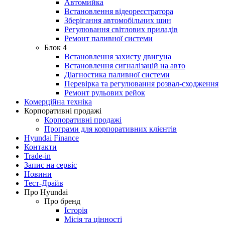
Автомийка
Встановлення відеореєстратора
Зберігання автомобільних шин
Регулювання світлових приладів
Ремонт паливної системи
Блок 4
Встановлення захисту двигуна
Встановлення сигналізацій на авто
Діагностика паливної системи
Перевірка та регулювання розвал-сходження
Ремонт рульових рейок
Комерційна техніка
Корпоративні продажі
Корпоративні продажі
Програми для корпоративних клієнтів
Hyundai Finance
Контакти
Trade-in
Запис на сервіс
Новини
Тест-Драйв
Про Hyundai
Про бренд
Історія
Місія та цінності