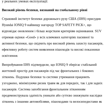
у реальних умовах експлуатації.
Високий рівень безпеки, визнаний на глобальному рівні
Страховий інститут безпеки дорожнього руху США (IIHS) присудив
Hyundai IONIQ 9 найвищу нагороду TOP SAFETY PICK+, що
відповідає оновленим і більш жорстким критеріям оцінювання. SUV
отримав оцінки «Good» у всіх ключових категоріях пасивної та
активної безпеки, що свідчить про високий рівень захисту пасажирів,
ефективну роботу систем виявлення пішоходів та високі показники
освітлення.
Випробування IIHS підтвердили, що IONIQ 9 зберігає стабільний
життєвий простір для пасажирів під час фронтальних і бокових
зіткнень. Подушки безпеки та системи утримання працюють
узгоджено, мінімізуючи ризик травм як для передніх, так і для задніх
пасажирів. Система запобігання фронтальним зіткненням
продемонструвала здатність уникати або суттєво знижувати наслідки
зіткнень з іншими автомобілями, пішоходами та велосипедистами як