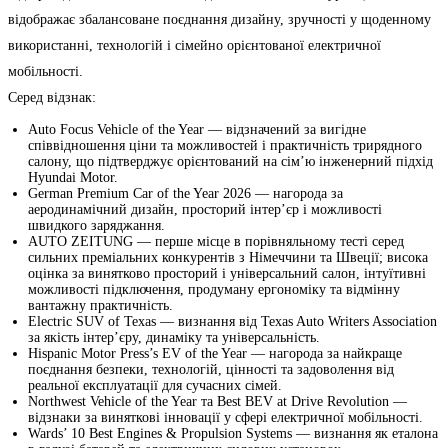
відображає збалансоване поєднання дизайну, зручності у щоденному
використанні, технологій і сімейно орієнтованої електричної
мобільності.
Серед відзнак:
Auto Focus Vehicle of the Year — відзначений за вигідне
співвідношення ціни та можливостей і практичність трирядного
салону, що підтверджує орієнтований на сім’ю інженерний підхід
Hyundai Motor.
German Premium Car of the Year 2026 — нагорода за
аеродинамічний дизайн, просторий інтер’єр і можливості
швидкого заряджання.
AUTO ZEITUNG — перше місце в порівняльному тесті серед
сильних преміальних конкурентів з Німеччини та Швеції; висока
оцінка за винятково просторий і універсальний салон, інтуїтивні
можливості підключення, продуману ергономіку та відмінну
вантажну практичність.
Electric SUV of Texas — визнання від Texas Auto Writers Association
за якість інтер’єру, динаміку та універсальність.
Hispanic Motor Press’s EV of the Year — нагорода за найкраще
поєднання безпеки, технологій, цінності та задоволення від
реальної експлуатації для сучасних сімей.
Northwest Vehicle of the Year та Best BEV at Drive Revolution —
відзнаки за виняткові інновації у сфері електричної мобільності.
Wards’ 10 Best Engines & Propulsion Systems — визнання як еталона