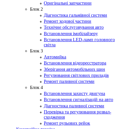
Оригінальні запчастини
Блок 2
Діагностика гальмівної системи
Ремонт ходової частини
Технічне обслуговування авто
Встановлення імобілайзеру
Встановлення LED-ламп головного
світла
Блок 3
Автомийка
Встановлення відеореєстратора
Зберігання автомобільних шин
Регулювання світлових приладів
Ремонт паливної системи
Блок 4
Встановлення захисту двигуна
Встановлення сигналізацій на авто
Діагностика паливної системи
Перевірка та регулювання розвал-
сходження
Ремонт рульових рейок