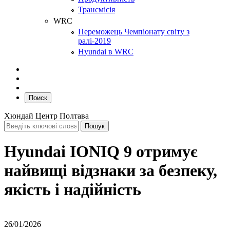
Трансмісія
WRC
Переможець Чемпіонату світу з
ралі-2019
Hyundai в WRC
Поиск
Хюндай Центр Полтава
Hyundai IONIQ 9 отримує
найвищі відзнаки за безпеку,
якість і надійність
26/01/2026