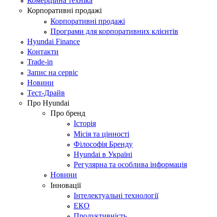
Комерційна техніка
Корпоративні продажі
Корпоративні продажі
Програми для корпоративних клієнтів
Hyundai Finance
Контакти
Trade-in
Запис на сервіс
Новини
Тест-Драйв
Про Hyundai
Про бренд
Історія
Місія та цінності
Філософія Бренду
Hyundai в Україні
Регулярна та особлива інформація
Новини
Інновації
Інтелектуальні технології
ЕКО
Продуктивність