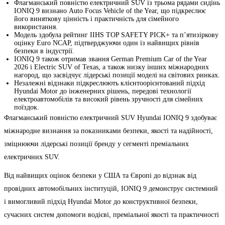
Флагманський повністю електричний SUV із трьома рядами сидінь
IONIQ 9 визнано Auto Focus Vehicle of the Year, що підкреслює
його виняткову цінність і практичність для сімейного
використання.
Модель здобула рейтинг IIHS TOP SAFETY PICK+ та п’ятизіркову
оцінку Euro NCAP, підтверджуючи один із найвищих рівнів
безпеки в індустрії.
IONIQ 9 також отримав звання German Premium Car of the Year
2026 і Electric SUV of Texas, а також низку інших міжнародних
нагород, що засвідчує лідерські позиції моделі на світових ринках.
Незалежні відзнаки підкреслюють клієнтоорієнтований підхід
Hyundai Motor до інженерних рішень, передові технології
електроавтомобілів та високий рівень зручності для сімейних
поїздок.
Флагманський повністю електричний SUV Hyundai IONIQ 9 здобуває
міжнародне визнання за показниками безпеки, якості та надійності,
зміцнюючи лідерські позиції бренду у сегменті преміальних
електричних SUV.
Від найвищих оцінок безпеки у США та Європі до відзнак від
провідних автомобільних інституцій, IONIQ 9 демонструє системний
і вимогливий підхід Hyundai Motor до конструктивної безпеки,
сучасних систем допомоги водієві, преміальної якості та практичності