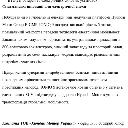
в галузі батарей та електричних силових установок.
Флагманські інновації для електричної епохи
Побудований на глобальній електричній модульній платформі Hyundai
Motor Group E-GMP, IONIQ 9 поєднує високий рівень безпеки,
преміальний комфорт і передові технології електричної мобільності.
Завдяки таким галузевим перевагам, як ультрашвидке заряджання з
800-вольтовою архітектурою, значний запас ходу та просторий салон,
розрахований до семи пасажирів, модель відповідає різноманітним
потребам сучасних сімей.
Підкріплений суворими випробуваннями безпеки, інноваційними
інженерними рішеннями та постійно зростаючим переліком
престижних нагород, IONIQ 9 встановлює новий орієнтир у сегменті
електричних SUV і підтверджує лідерство Hyundai Motor в умовах
трансформації глобальної мобільності.
Компанія ТOВ «Хюндай Мотор Україна»
- офіційний дистриб’ютор