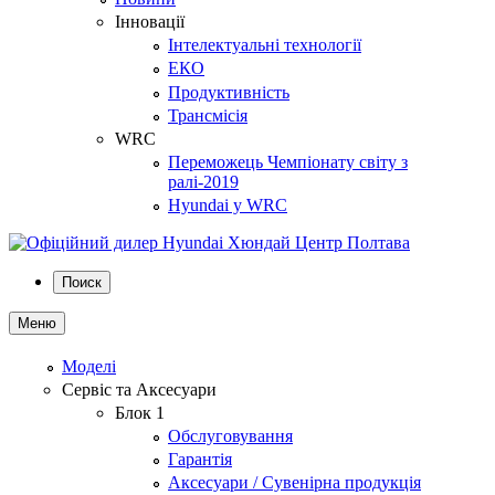
Інновації
Інтелектуальні технології
ЕКО
Продуктивність
Трансмісія
WRC
Переможець Чемпіонату світу з
ралі-2019
Hyundai у WRC
Поиск
Меню
Моделі
Сервіс та Аксесуари
Блок 1
Обслуговування
Гарантія
Аксесуари / Сувенірна продукція