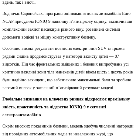
вдень, так і вночі.
Водночас Європейська програма оцінювання нових автомобілів Euro
NCAP присудила IONIQ 9 найвищу п’ятизіркову оцінку, відзначивши
комплексний захист пасажирів різного віку, розвинені системи
допомоги водієві та міцну конструктивну безпеку.
Особливо високі результати повністю електричний SUV із трьома
рядами сидінь продемонстрував у категорії захисту дітей — 87
відсотків. Під час фронтальних зміщених і бокових випробувань усі
критично важливі зони тіла манекенів дітей віком шість і десять років
були надійно захищені, що забезпечило максимальні бали та зробило
вагомий внесок у загальний п’ятизірковий результат моделі.
Глобальне визнання на ключових ринках підкреслює преміальну
якість, практичність та лідерство IONIQ 9 у сегменті
електроавтомобілів
Окрім високих показників безпеки, модель здобула численні нагороди
від провідних автомобільних медіа та незалежних журі, що