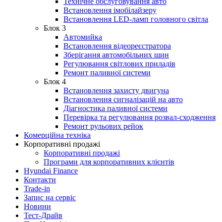
Технічне обслуговування авто
Встановлення імобілайзеру
Встановлення LED-ламп головного світла
Блок 3
Автомийка
Встановлення відеореєстратора
Зберігання автомобільних шин
Регулювання світлових приладів
Ремонт паливної системи
Блок 4
Встановлення захисту двигуна
Встановлення сигналізацій на авто
Діагностика паливної системи
Перевірка та регулювання розвал-сходження
Ремонт рульових рейок
Комерційна техніка
Корпоративні продажі
Корпоративні продажі
Програми для корпоративних клієнтів
Hyundai Finance
Контакти
Trade-in
Запис на сервіс
Новини
Тест-Драйв