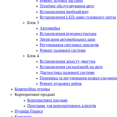
Ремонт ходової частини
Технічне обслуговування авто
Встановлення імобілайзеру
Встановлення LED-ламп головного світла
Блок 3
Автомийка
Встановлення відеореєстратора
Зберігання автомобільних шин
Регулювання світлових приладів
Ремонт паливної системи
Блок 4
Встановлення захисту двигуна
Встановлення сигналізацій на авто
Діагностика паливної системи
Перевірка та регулювання розвал-сходжен
Ремонт рульових рейок
Комерційна техніка
Корпоративні продажі
Корпоративні продажі
Програми для корпоративних клієнтів
Hyundai Finance
Контакти