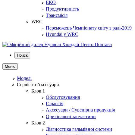
ЕКО
Продуктивність
Трансмісія
WRC
Переможець Чемпіонату світу з ралі-2019
Hyundai у WRC
Поиск
Меню
Моделі
Сервіс та Аксесуари
Блок 1
Обслуговування
Гарантія
Аксесуари / Сувенірна продукція
Оригінальні запчастини
Блок 2
Діагностика гальмівної системи