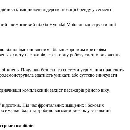
йності, зміцнюючи лідерські позиції бренду у сегменті
ний і вимогливий підхід Hyundai Motor до конструктивної
 відповідає оновленим і більш жорстким критеріям
вень захисту пасажирів, ефективну роботу систем виявлення
их зіткнень. Подушки безпеки та системи утримання працюють
продемонструвала здатність уникати або суттєво знижувати
значивши комплексний захист пасажирів різного віку,
 відсотків. Під час фронтальних зміщених і бокових
максимальні бали та зробило вагомий внесок у загальний
ектроавтомобілів