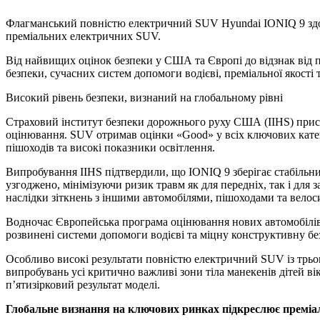
Флагманський повністю електричний SUV Hyundai IONIQ 9 здобув
преміальних електричних SUV.
Від найвищих оцінок безпеки у США та Європі до відзнак від 
безпеки, сучасних систем допомоги водієві, преміальної якості 
Високий рівень безпеки, визнаний на глобальному рівні
Страховий інститут безпеки дорожнього руху США (IIHS) при
оцінювання. SUV отримав оцінки «Good» у всіх ключових катего
пішоходів та високі показники освітлення.
Випробування IIHS підтвердили, що IONIQ 9 зберігає стабільн
узгоджено, мінімізуючи ризик травм як для передніх, так і дл
наслідки зіткнень з іншими автомобілями, пішоходами та велоси
Водночас Європейська програма оцінювання нових автомобілів 
розвинені системи допомоги водієві та міцну конструктивну бе
Особливо високі результати повністю електричний SUV із трьом
випробувань усі критично важливі зони тіла манекенів дітей ві
п’ятизірковий результат моделі.
Глобальне визнання на ключових ринках підкреслює преміаль