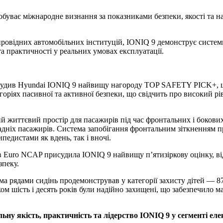
ає міжнародне визнання за показниками безпеки, якості та наді
провідних автомобільних інституцій, IONIQ 9 демонструє систем
та практичності у реальних умовах експлуатації.
судив Hyundai IONIQ 9 найвищу нагороду TOP SAFETY PICK+, що
ріях пасивної та активної безпеки, що свідчить про високий рі
ий життєвий простір для пасажирів під час фронтальних і боков
я задніх пасажирів. Система запобігання фронтальним зіткненням 
педистами як вдень, так і вночі.
Euro NCAP присудила IONIQ 9 найвищу п’ятизіркову оцінку, від
зпеку.
а рядами сидінь продемонстрував у категорії захисту дітей — 87
ком шість і десять років були надійно захищені, що забезпечило 
ну якість, практичність та лідерство IONIQ 9 у сегменті ел