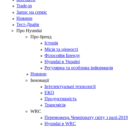
Trade-in
Запис на сервіс
Новини
Тест-Драйв
Про Hyundai
Про бренд
Історія
Місія та цінності
Філософія Бренду
Hyundai в Україні
Регулярна та особлива інформація
Новини
Інновації
Інтелектуальні технології
ЕКО
Продуктивність
Трансмісія
WRC
Переможець Чемпіонату світу з ралі-2019
Hyundai в WRC