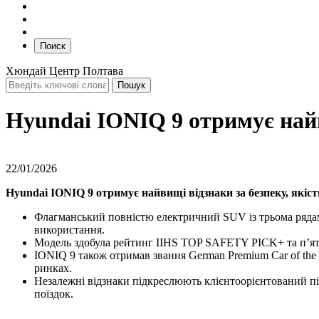
Поиск
Хюндай Центр Полтава
Hyundai IONIQ 9 отримує найви
22/01/2026
Hyundai IONIQ 9 отримує найвищі відзнаки за безпеку, якість
Флагманський повністю електричний SUV із трьома рядами 
використання.
Модель здобула рейтинг IIHS TOP SAFETY PICK+ та п’ятиз
IONIQ 9 також отримав звання German Premium Car of the Y
ринках.
Незалежні відзнаки підкреслюють клієнтоорієнтований під
поїздок.