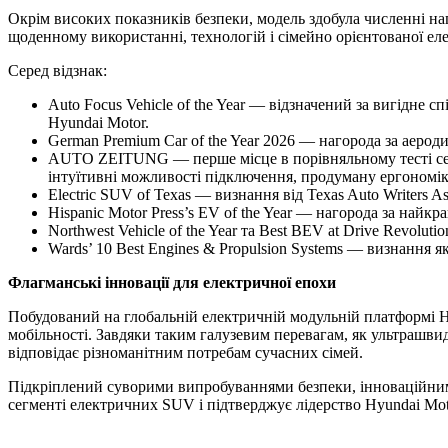
Окрім високих показників безпеки, модель здобула численні на
щоденному використанні, технологій і сімейно орієнтованої еле
Серед відзнак:
Auto Focus Vehicle of the Year — відзначений за вигідне
Hyundai Motor.
German Premium Car of the Year 2026 — нагорода за аерод
AUTO ZEITUNG — перше місце в порівняльному тесті сере
інтуїтивні можливості підключення, продуману ергономік
Electric SUV of Texas — визнання від Texas Auto Writers Ass
Hispanic Motor Press’s EV of the Year — нагорода за найкр
Northwest Vehicle of the Year та Best BEV at Drive Revolut
Wards’ 10 Best Engines & Propulsion Systems — визнання я
Флагманські інновації для електричної епохи
Побудований на глобальній електричній модульній платформі H
мобільності. Завдяки таким галузевим перевагам, як ультрашви
відповідає різноманітним потребам сучасних сімей.
Підкріплений суворими випробуваннями безпеки, інноваційни
сегменті електричних SUV і підтверджує лідерство Hyundai Mot