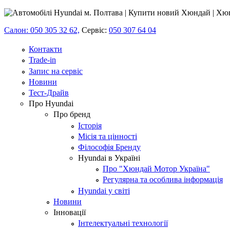
Салон: 050 305 32 62,
Сервіс:
050 307 64 04
Контакти
Trade-in
Запис на сервіс
Новини
Тест-Драйв
Про Hyundai
Про бренд
Історія
Місія та цінності
Філософія Бренду
Hyundai в Україні
Про "Хюндай Мотор Україна"
Регулярна та особлива інформація
Hyundai у світі
Новини
Інновації
Інтелектуальні технології