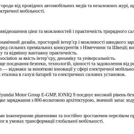
городи від провідних автомобільних медіа та незалежних журі, щ
ктричної мобільності.
 співвідношення ціни та можливостей і практичність трирядного с
инамічний дизайн, просторий інтер’єр і можливості швидкого за
д сильних преміальних конкурентів з Німеччини та Швеції; висо
у та відмінну вантажну практичність.
ociation за якість інтер’єру, динаміку та універсальність.
аще поєднання безпеки, технологій, цінності та задоволення від р
ion — відзнаки за виняткові інновації у сфері електричної мобільно
к еталона в галузі батарей та електричних силових установок.
yundai Motor Group E-GMP, IONIQ 9 поєднує високий рівень безп
дке заряджання з 800-вольтовою архітектурою, значний запас ход
ми інженерними рішеннями та постійно зростаючим переліком п
or в умовах трансформації глобальної мобільності.