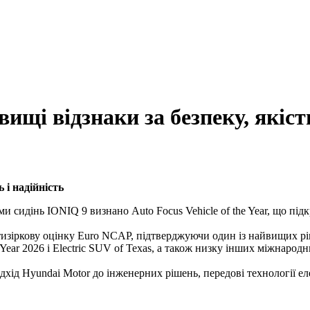
щі відзнаки за безпеку, якість
 і надійність
сидінь IONIQ 9 визнано Auto Focus Vehicle of the Year, що підк
іркову оцінку Euro NCAP, підтверджуючи один із найвищих рівн
ear 2026 і Electric SUV of Texas, а також низку інших міжнародни
хід Hyundai Motor до інженерних рішень, передові технології ел