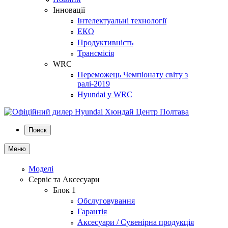
Інновації
Інтелектуальні технології
ЕКО
Продуктивність
Трансмісія
WRC
Переможець Чемпіонату світу з
ралі-2019
Hyundai у WRC
Поиск
Меню
Моделі
Сервіс та Аксесуари
Блок 1
Обслуговування
Гарантія
Аксесуари / Сувенірна продукція