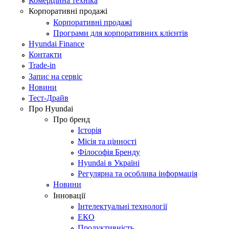
Комерційна техніка
Корпоративні продажі
Корпоративні продажі
Програми для корпоративних клієнтів
Hyundai Finance
Контакти
Trade-in
Запис на сервіс
Новини
Тест-Драйв
Про Hyundai
Про бренд
Історія
Місія та цінності
Філософія Бренду
Hyundai в Україні
Регулярна та особлива інформація
Новини
Інновації
Інтелектуальні технології
ЕКО
Продуктивність