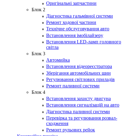
Оригінальні запчастини
Блок 2
Діагностика гальмівної системи
Ремонт ходової частини
Технічне обслуговування авто
Встановлення імобілайзеру
Встановлення LED-ламп головного
світла
Блок 3
Автомийка
Встановлення відеореєстратора
Зберігання автомобільних шин
Регулювання світлових приладів
Ремонт паливної системи
Блок 4
Встановлення захисту двигуна
Встановлення сигналізацій на авто
Діагностика паливної системи
Перевірка та регулювання розвал-
сходження
Ремонт рульових рейок