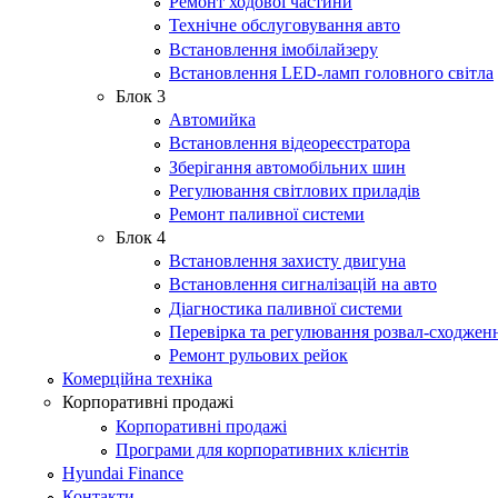
Ремонт ходової частини
Технічне обслуговування авто
Встановлення імобілайзеру
Встановлення LED-ламп головного світла
Блок 3
Автомийка
Встановлення відеореєстратора
Зберігання автомобільних шин
Регулювання світлових приладів
Ремонт паливної системи
Блок 4
Встановлення захисту двигуна
Встановлення сигналізацій на авто
Діагностика паливної системи
Перевірка та регулювання розвал-сходжен
Ремонт рульових рейок
Комерційна техніка
Корпоративні продажі
Корпоративні продажі
Програми для корпоративних клієнтів
Hyundai Finance
Контакти