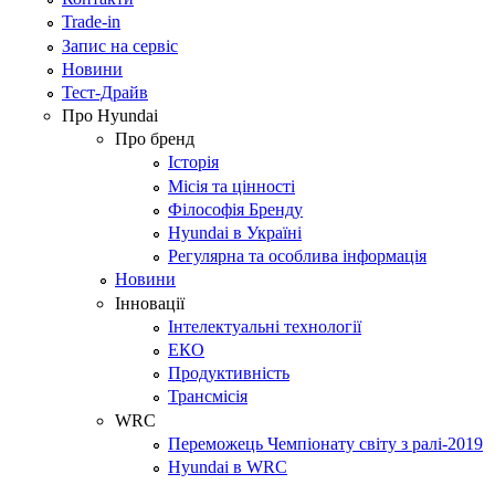
Trade-in
Запис на сервіс
Новини
Тест-Драйв
Про Hyundai
Про бренд
Історія
Місія та цінності
Філософія Бренду
Hyundai в Україні
Регулярна та особлива інформація
Новини
Інновації
Інтелектуальні технології
ЕКО
Продуктивність
Трансмісія
WRC
Переможець Чемпіонату світу з ралі-2019
Hyundai в WRC