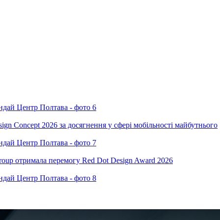
ign Concept 2026 за досягнення у сфері мобільності майбутнього
oup отримала перемогу Red Dot Design Award 2026