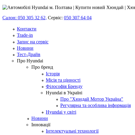
Салон: 050 305 32 62,
Сервіс:
050 307 64 04
Контакти
Trade-in
Запис на сервіс
Новини
Тест-Драйв
Про Hyundai
Про бренд
Історія
Місія та цінності
Філософія Бренду
Hyundai в Україні
Про "Хюндай Мотор Україна"
Регулярна та особлива інформація
Hyundai у світі
Новини
Інновації
Інтелектуальні технології