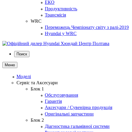
ЕКО
Продуктивність
Трансмісія
WRC
Переможець Чемпіонату світу з ралі-2019
Hyundai у WRC
Поиск
Меню
Моделі
Сервіс та Аксесуари
Блок 1
Обслуговування
Гарантія
Аксесуари / Сувенірна продукція
Оригінальні запчастини
Блок 2
Діагностика гальмівної системи